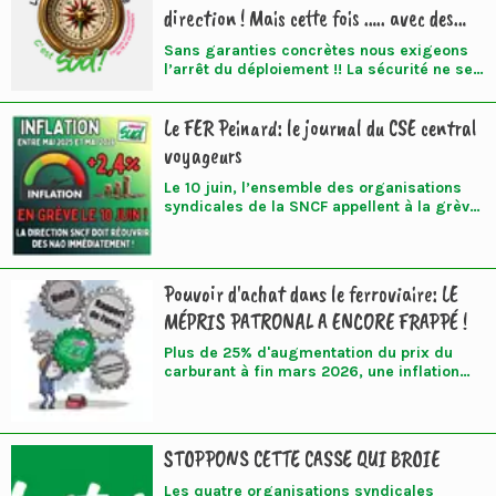
direction ! Mais cette fois ….. avec des
1er janvier 2026 mais dans le groupe SNCF
il ne le sera pas avant le 1er juillet 2026. La
satellites !!
Sans garanties concrètes nous exigeons
Commission mixte du Statut a été réunie le
l’arrêt du déploiement !! La sécurité ne se
1er juin 2026 pour créer un nouvel article 8
pilote pas avec des logiciels mal finis. Elle
ter dans le chapitre 12 du Statut
se construit avec les agents, leurs retours
GRH00001. SUD-Rail fait le point.
Le FER Peinard: le journal du CSE central
et les moyens adaptés !!! Les agents
circulation et graisseurs ne sont pas vos
voyageurs
cobayes !!!
Le 10 juin, l’ensemble des organisations
syndicales de la SNCF appellent à la grève.
Nous avons trois revendications :
Pouvoir d'achat dans le ferroviaire: LE
MÉPRIS PATRONAL A ENCORE FRAPPÉ !
Plus de 25% d'augmentation du prix du
carburant à fin mars 2026, une inflation
qui dépasse allègrement les 2,5% sur la
même période ... Le smic qui va
augmenter de 2,4% au 1er Juin mais pour
le patronat du ferroviaire, tout va très bien
STOPPONS CETTE CASSE QUI BROIE
dans le meilleur des mondes et rien ne
Les quatre organisations syndicales