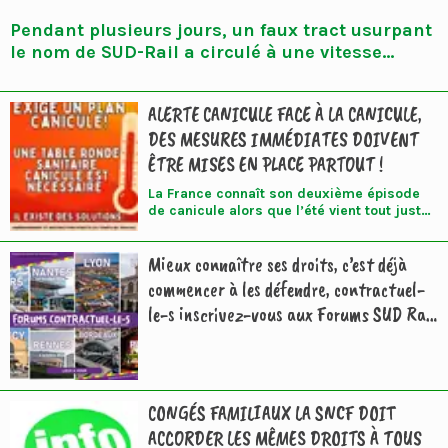
Pendant plusieurs jours, un faux tract usurpant
le nom de SUD-Rail a circulé à une vitesse
impressionnante au sein de plusieurs
directions du Groupe SNCF. Les faits sont
ALERTE CANICULE FACE À LA CANICULE,
désormais établis : ce document n’a jamais été
DES MESURES IMMÉDIATES DOIVENT
rédigé, validé ou diffusé par notre organisation.
Il a été fabriqué par un dirigeant avant d’être
ÊTRE MISES EN PLACE PARTOUT !
relayé dans le seul objectif de discréditer SUD-
La France connaît son deuxième épisode
Rail. Cette manipulation constitue une atteinte
de canicule alors que l’été vient tout juste
grave aux libertés syndicales et soulève de
de commencer. Quarante-neuf
départements de métropole sont placés en
nombreuses questions sur les méthodes
Mieux connaître ses droits, c’est déjà
vigilance rouge, avec des températures
employées lorsqu’il s’agit de s’en prendre à une
grimpant jusqu’à plus de 40°C.
commencer à les défendre, contractuel-
organisation qui dérange.
L’impréparation du gouvernement et du
le-s inscrivez-vous aux Forums SUD Rail
patronat sont irresponsables alors que la
multiplication et l’aggravation de ces
!
épisodes sont annoncés depuis des
décennies. Au travail, le décret n° 2025-
482 du 27 mai 2025 est insuffisant. Le
gouvernement a refusé de fixer des
CONGÉS FAMILIAUX LA SNCF DOIT
températures maximales dans le code du
travail, ou d’imposer que des
ACCORDER LES MÊMES DROITS À TOUS