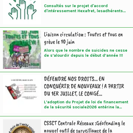
les salaires tout en accentuant la
Consultés sur le projet d'accord
productivité.
d'intéressement Hexafret, lesadhérents
SUD-Rail se sont majoritairement et
largement prononcés contre sa signature.
Fidèle à son fonctionnement
Liaison circulation : Toutes et tous en
grève le 10 juin
Alors que le nombre de suicides ne cesse
de s’alourdir depuis le début d’année !!!
DÉFENDRE NOS DROITS… EN
CONQUÉRIR DE NOUVEAUX ! A PARTIR
DU 1ER JUILLET, LE CONGÉ
SUPPLÉMENTAIRE DE NAISSANCE
L’adoption du Projet de loi de financement
de la sécurité sociale2026 entérine la
création d’un nouveau congé de
naissance. D’une durée d’un à deux mois
CSSCT Centrale Réseaux :Géofending le
par parent, il s’ajoute au congé maternité
et au congé d’accueil de l’enfant du
nouvel outil de surveillance de la
second parent. Il doit entrer en vigueur au