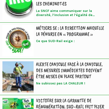
températures maximales soient fixées par
LES CHEMINOT·ES
secteur d’activité, ou de permettre à
l’inspection du travail d’arrêter l’activité
La SNCF aime communiquer sur la
dans les situations de danger.
diversité, l’inclusion et l’égalité de
traitement. Pourtant, lorsqu’il s’agit des
droits concrets des cheminot.es, certaines
MÉTIERS SE : LA DIRECTION MAQUILLE
dispositions internes continuent de
considérer que les salarié.es pacsé.es
LA PÉNURIE EN « PROGRAMME »
valent moins que les salarié.es marié.es.
C’est notamment le cas pour plusieurs
Ce que SUD-Rail exige :
congés spéciaux liés aux événements
familiaux.
ALERTE CANICULE FACE À LA CANICULE,
DES MESURES IMMÉDIATES DOIVENT
ÊTRE MISES EN PLACE PARTOUT
Ne subissez pas LA CHALEUR !
VICTOIRE SUR LA GARANTIE DE
RÉMUNÉRATION. SUD-RAIL FAIT PLIER