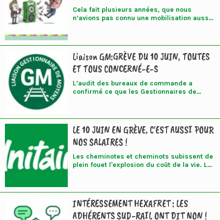
Cela fait plusieurs années, que nous
n’avions pas connu une mobilisation aussi
importante de 24 heures au sein de la
SNCF sur la base de revendications
professionnelles. Malgré les difficultés
actuelles de pouvoir d’achat, des milliers
Liaison GM:GRÈVE DU 10 JUIN, TOUTES
de cheminotes et cheminots ont décidé de
ET TOUS CONCERNÉ-E-S
se mettre en grève dans tous les services
et dans tous les collèges.
L’audit des bureaux de commande a
confirmé ce que les Gestionnaires de
Moyens dénoncent depuis des années :
LE 10 JUIN EN GRÈVE, C'EST AUSSI POUR
NOS SALAIRES !
Les cheminotes et cheminots subissent de
plein fouet l'explosion du coût de la vie. La
facture énergétique et les prix à la
consommation ont augmenté de 2,2 % en
avril 2026, après +1,7 % en mars. À +2,5 %,
l’inflation continue sans perspective
INTÉRESSEMENT HEXAFRET : LES
d’amélioration. Les directions ne peuvent
ADHÉRENTS SUD-RAIL ONT DIT NON !
plus continuer à jouer la montre en gelant