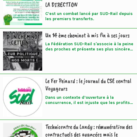
LA DIRECTION
C’est un combat lancé par SUD-Rail depuis
les premiers transferts.
Un 14 ème cheminot à mis fin à ses jours
La Fédération SUD-Rail s'associe à la peine
des proches et présente ses plus sincères
condoléances à la familles, aux ami-es et
aux collègues du défunt.
Le Fer Peinard : le journal du CSE central
Voyageurs
Dans un contexte d’ouverture à la
concurrence, il est injuste que les profits
faramineux de Voyageurs servent à
financer un réseau ferroviaire d’Etat utilisé
par 25 opérateurs ferroviaires
Technicentre du Landy : rémunération des
contractuels des avancées mais le