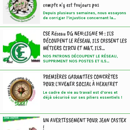
compte n'y est toujours pas
Depuis plusieurs semaines, nous essayons
de corriger l’injustice concernant la
rémunération des agents contractuels
embauchés entre le 01/01/2020 et le
CSE Réseau DG NEN:LIGNE 14 : ILS
01/01/2023. Grâce à nos interventions
répétées, nous avons obtenu des avancées
DÉCOUPENT LE RÉSEAU, ILS CASSENT LES
pour une partie des contractuels, plusieurs
MÉTIERS CIRCU ET M&T, ILS
situations vont ainsi être régularisées.
Pour autant, malgré ces avancées, le
SACRIFIENT LES AGENTS RÉSEAU !
NOS PATRONS DÉCOUPENT LE RÉSEAU,
compte n’y est pas. De nombreux dossiers
SUPPRIMENT NOS POSTES ET ILS
restent sans réponse satisfaisante et
APPELLENT ÇA LE PROGRÈS !!! A SUD-Rail
plusieurs agents demeurent exclus du
NOUS APPELONS ÇA UNE RÉGRESSION
dispositif de régularisation que nous
PREMIÈRES GARANTIES CONCRÈTES
SOCIALE.
réclamons depuis le début. Nous ne
pouvons accepter que certains collègues
POUR L’AVENIR SOCIAL À HEXAFRET
obtiennent réparation alors que d’autres
continuent de subir les conséquences de
Le cadre de vie au travail est d’ores et
choix et d’interprétations contestables.
déjà sécurisé sur ses piliers essentiels !
UN AVERTISSEMENT POUR JEAN CASTEX
!