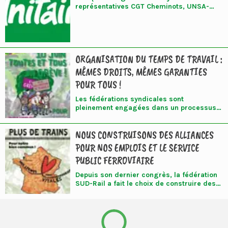
représentatives CGT Cheminots, UNSA-
Ferroviaire, SUD-Rail, CFDT Cheminots
appellent à la grève le 10 juin 2026.
ORGANISATION DU TEMPS DE TRAVAIL :
MÊMES DROITS, MÊMES GARANTIES
POUR TOUS !
Les fédérations syndicales sont
pleinement engagées dans un processus
de mobilisation unitaire visant à garantir à
TOUS les cheminots les mêmes droits
NOUS CONSTRUISONS DES ALLIANCES
dans toutes les entreprises du Groupe,
filiales comprises.
POUR NOS EMPLOIS ET LE SERVICE
PUBLIC FERROVIAIRE
Depuis son dernier congrès, la fédération
SUD-Rail a fait le choix de construire des
alliances avec