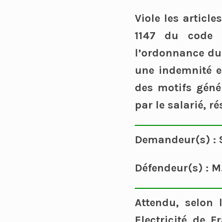
Viole les article
1147 du code c
l’ordonnance du 
une indemnité e
des motifs géné
par le salarié, r
Demandeur(s) : 
Défendeur(s) : M. 
Attendu, selon 
Electricité de F