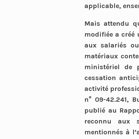
applicable, ensem
Mais attendu qu
modifiée a créé 
aux salariés ou
matériaux conten
ministériel de 
cessation antici
activité professi
n° 09-42.241, B
publié au Rappo
reconnu aux s
mentionnés à l’ar