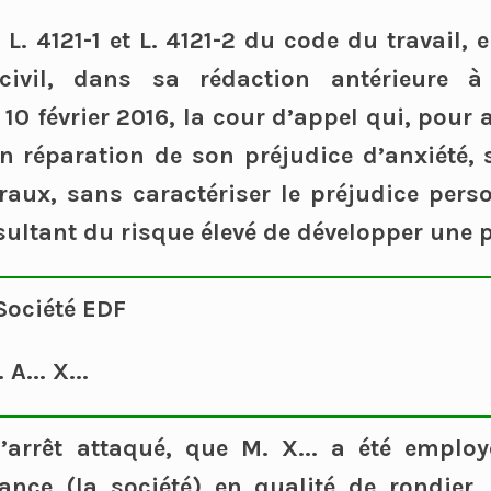
s L. 4121-1 et L. 4121-2 du code du travail, 
ivil, dans sa rédaction antérieure à
10 février 2016, la cour d’appel qui, pour a
n réparation de son préjudice d’anxiété, 
raux, sans caractériser le préjudice pers
ésultant du risque élevé de développer une 
Société EDF
A... X...
l’arrêt attaqué, que M. X... a été employ
rance (la société) en qualité de rondier