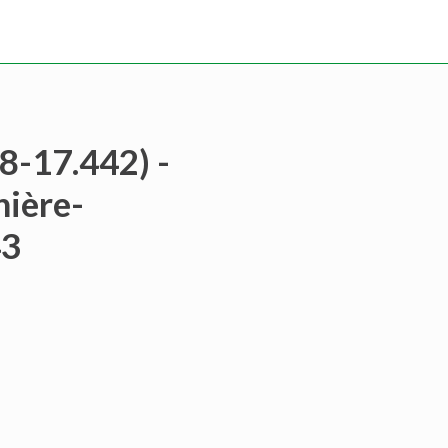
8-17.442) -
nière-
43