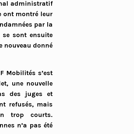
nal administratif
se ont montré leur
condamnées par la
t se sont ensuite
 de nouveau donné
F Mobilités s’est
let, une nouvelle
ns des juges et
nt refusés, mais
en trop courts.
onnes n’a pas été