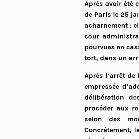
Après avoir été 
de Paris le 25 ja
acharnement : el
cour administrat
pourvues en cass
tort, dans un arr
Après l’arrêt de
empressée d’adop
délibération d
procéder aux re
selon des moda
Concrètement, la