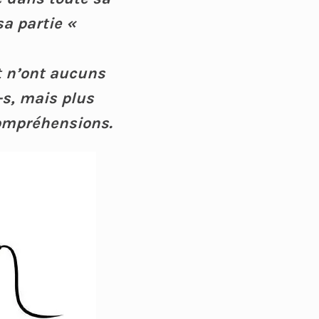
sa partie «
et n’ont aucuns
-s, mais plus
compréhensions.