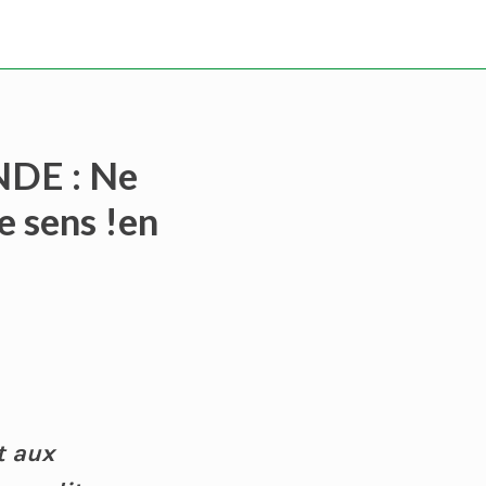
DE : Ne
e sens !en
t aux